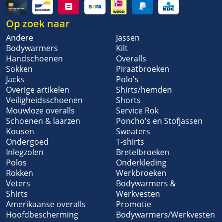
Op zoek naar
Andere
Jassen
Bodywarmers
Kilt
Handschoenen
Overalls
Sokken
Piraatbroeken
Jacks
Polo's
Overige artikelen
Shirts/hemden
Veiligheidsschoenen
Shorts
Mouwloze overalls
Service Rok
Schoenen & laarzen
Poncho's en Stofjassen
Kousen
Sweaters
Ondergoed
T-shirts
Inlegzolen
Bretelbroeken
Polos
Onderkleding
Rokken
Werkbroeken
Veters
Bodywarmers &
Shirts
Werkvesten
Amerikaanse overalls
Promotie
Hoofdbescherming
Bodywarmers/Werkvesten