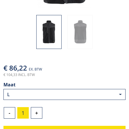
€ 86,22
EX. BTW
€ 104,33 INCL. BTW
Maat
L
-
+