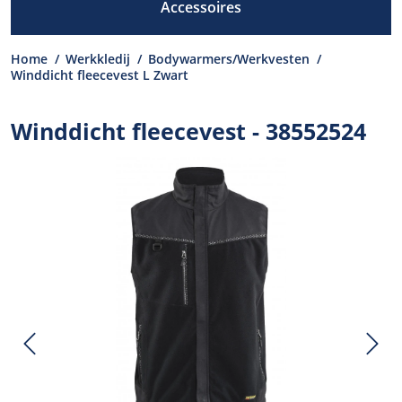
Accessoires
Home
/
Werkkledij
/
Bodywarmers/Werkvesten
/
Winddicht fleecevest L Zwart
Winddicht fleecevest - 38552524
Previous
N