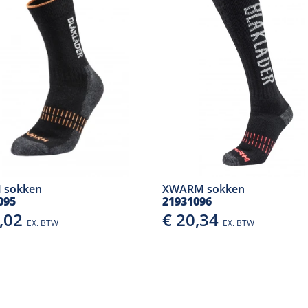
 sokken
XWARM sokken
095
21931096
6,02
€ 20,34
EX. BTW
EX. BTW