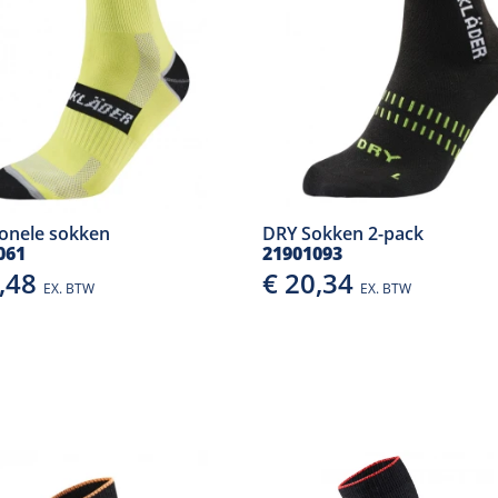
ionele sokken
DRY Sokken 2-pack
061
21901093
5,48
€ 20,34
EX. BTW
EX. BTW