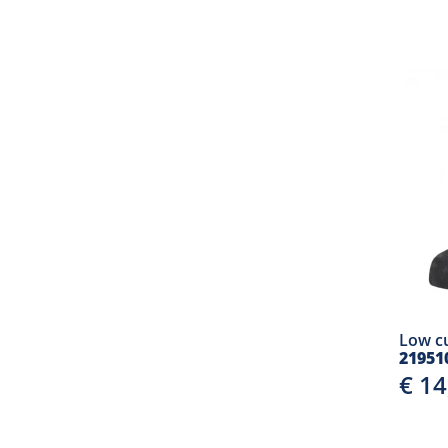
Low c
21951
€ 1