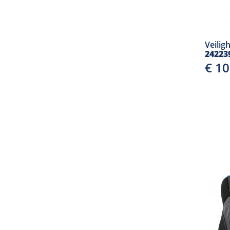
Veilig
24223
€ 1