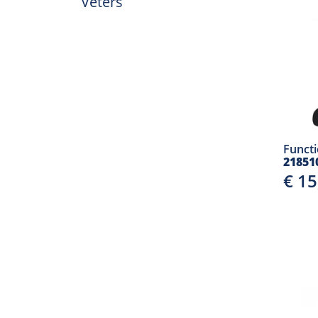
Veters
Funct
21851
€ 1