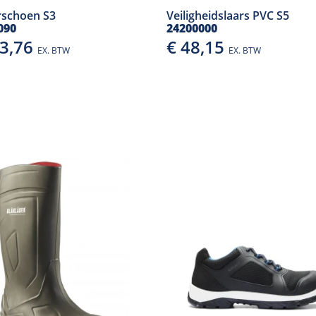
rschoen S3
Veiligheidslaars PVC S5
090
24200000
03,76
€ 48,15
EX. BTW
EX. BTW