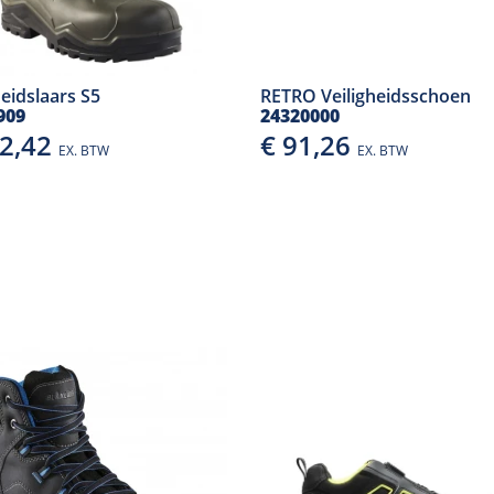
heidslaars S5
RETRO Veiligheidsschoen
909
24320000
02,42
€ 91,26
EX. BTW
EX. BTW