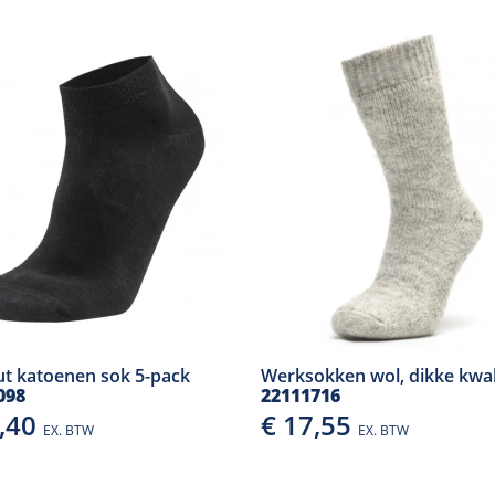
ut katoenen sok 5-pack
Werksokken wol, dikke kwali
098
22111716
4,40
€ 17,55
EX. BTW
EX. BTW