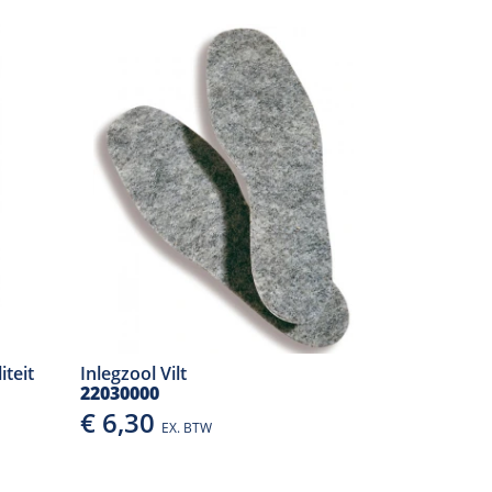
teit
Inlegzool Vilt
22030000
€ 6,30
EX. BTW