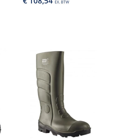
€ 108,54
EX. BTW