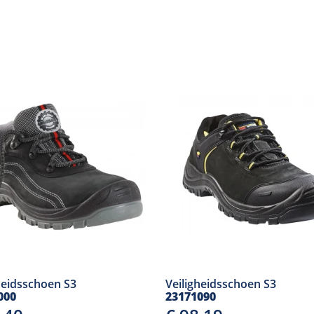
heidsschoen S3
Veiligheidsschoen S3
000
23171090