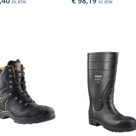
7,40
€ 98,19
EX. BTW
EX. BTW