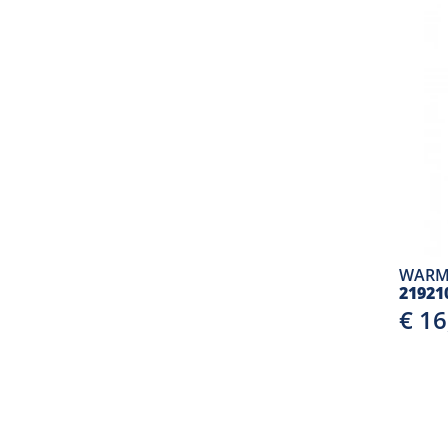
WARM
21921
€ 1