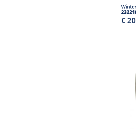
Winte
23221
€ 2