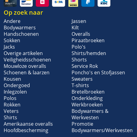
Op zoek naar
Andere
Jassen
Bodywarmers
Kilt
Handschoenen
Overalls
Sokken
Piraatbroeken
Jacks
Polo's
Overige artikelen
Shirts/hemden
Veiligheidsschoenen
Shorts
Mouwloze overalls
Service Rok
Schoenen & laarzen
Poncho's en Stofjassen
Kousen
Sweaters
Ondergoed
T-shirts
Inlegzolen
Bretelbroeken
Polos
Onderkleding
Rokken
Werkbroeken
Veters
Bodywarmers &
Shirts
Werkvesten
Amerikaanse overalls
Promotie
Hoofdbescherming
Bodywarmers/Werkvesten