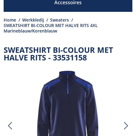
Accessoires
Home
/
Werkkledij
/
Sweaters
/
SWEATSHIRT BI-COLOUR MET HALVE RITS 4XL
Marineblauw/Korenblauw
SWEATSHIRT BI-COLOUR MET
HALVE RITS - 33531158
Previous
N