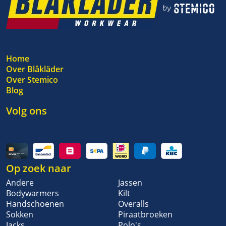
Home
Over Blåkläder
Over Stemico
Blog
Volg ons
Op zoek naar
Andere
Jassen
Bodywarmers
Kilt
Handschoenen
Overalls
Sokken
Piraatbroeken
Jacks
Polo's