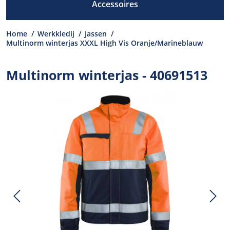
Accessoires
Home
/
Werkkledij
/
Jassen
/
Multinorm winterjas XXXL High Vis Oranje/Marineblauw
Multinorm winterjas - 40691513
Previous
N