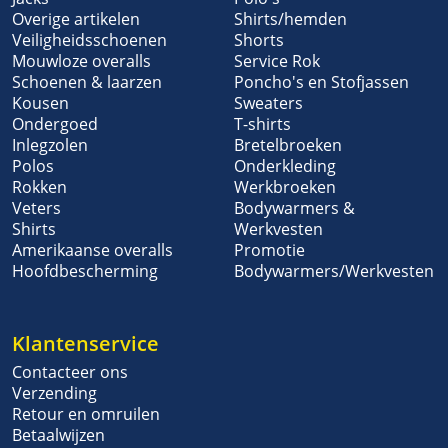
Overige artikelen
Shirts/hemden
Veiligheidsschoenen
Shorts
Mouwloze overalls
Service Rok
Schoenen & laarzen
Poncho's en Stofjassen
Kousen
Sweaters
Ondergoed
T-shirts
Inlegzolen
Bretelbroeken
Polos
Onderkleding
Rokken
Werkbroeken
Veters
Bodywarmers &
Shirts
Werkvesten
Amerikaanse overalls
Promotie
Hoofdbescherming
Bodywarmers/Werkvesten
Klantenservice
Contacteer ons
Verzending
Retour en omruilen
Betaalwijzen