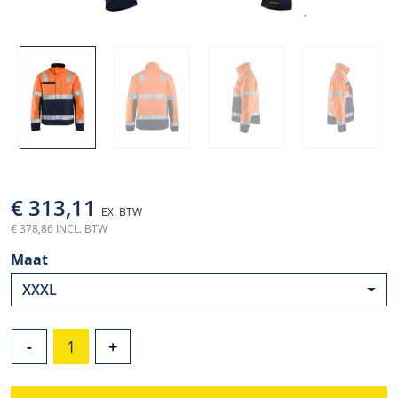
€ 313,11
EX. BTW
€ 378,86 INCL. BTW
Maat
XXXL
-
+