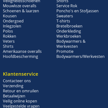
Veiligheidsschoenen
Shorts
Mouwloze overalls
Service Rok
Schoenen & laarzen
Poncho's en Stofjassen
Kousen
Sweaters
Ondergoed
T-shirts
Inlegzolen
Bretelbroeken
Polos
Onderkleding
Rokken
Werkbroeken
Veters
Bodywarmers &
Shirts
Werkvesten
Amerikaanse overalls
Promotie
Hoofdbescherming
Bodywarmers/Werkvesten
Klantenservice
Contacteer ons
Verzending
Retour en omruilen
Betaalwijzen
Veilig online kopen
Veelgestelde vragen