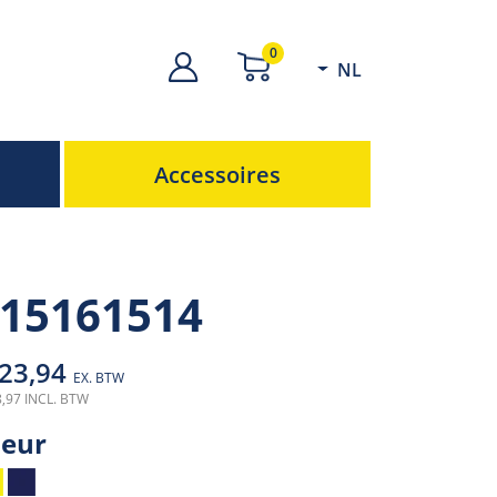
0
NL
Accessoires
 15161514
 23,94
EX. BTW
8,97 INCL. BTW
leur