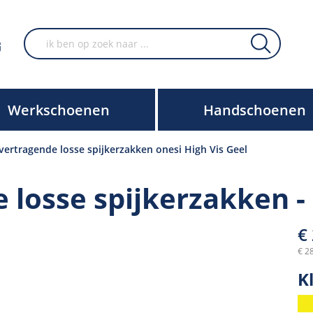
Werkschoenen
Handschoenen
ertragende losse spijkerzakken onesi High Vis Geel
 losse spijkerzakken -
€
€ 2
K