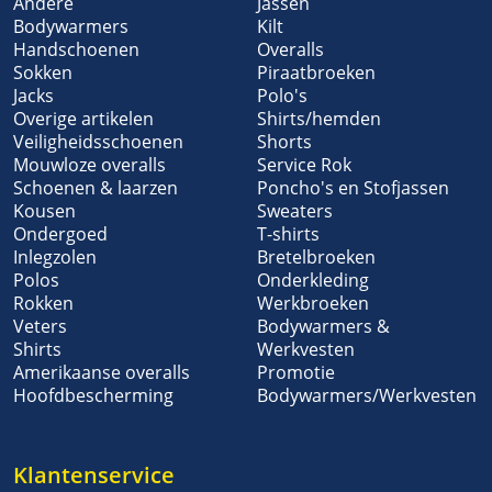
Andere
Jassen
Bodywarmers
Kilt
Handschoenen
Overalls
Sokken
Piraatbroeken
Jacks
Polo's
Overige artikelen
Shirts/hemden
Veiligheidsschoenen
Shorts
Mouwloze overalls
Service Rok
Schoenen & laarzen
Poncho's en Stofjassen
Kousen
Sweaters
Ondergoed
T-shirts
Inlegzolen
Bretelbroeken
Polos
Onderkleding
Rokken
Werkbroeken
Veters
Bodywarmers &
Shirts
Werkvesten
Amerikaanse overalls
Promotie
Hoofdbescherming
Bodywarmers/Werkvesten
Klantenservice