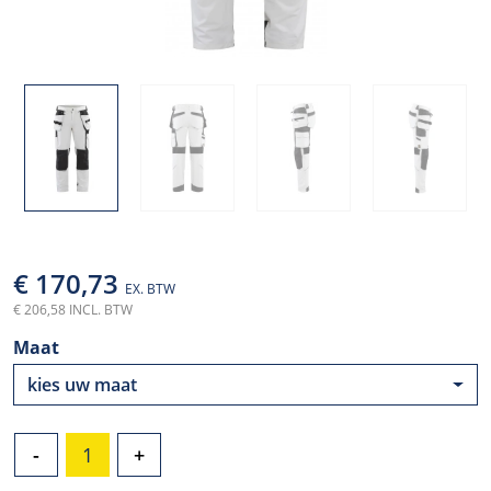
€ 170,73
EX. BTW
€ 206,58 INCL. BTW
Maat
kies uw maat
-
+