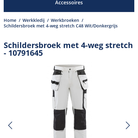
Accessoires
Home
/
Werkkledij
/
Werkbroeken
/
Schildersbroek met 4-weg stretch C48 Wit/Donkergrijs
Schildersbroek met 4-weg stretch
- 10791645
Previous
N