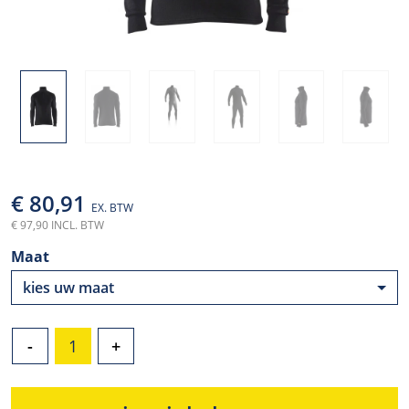
€ 80,91
EX. BTW
€ 97,90 INCL. BTW
Maat
kies uw maat
-
+