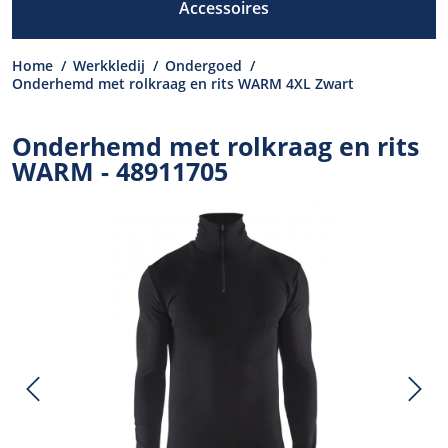
Accessoires
Home
/
Werkkledij
/
Ondergoed
/
Onderhemd met rolkraag en rits WARM 4XL Zwart
Onderhemd met rolkraag en rits
WARM - 48911705
Previous
N