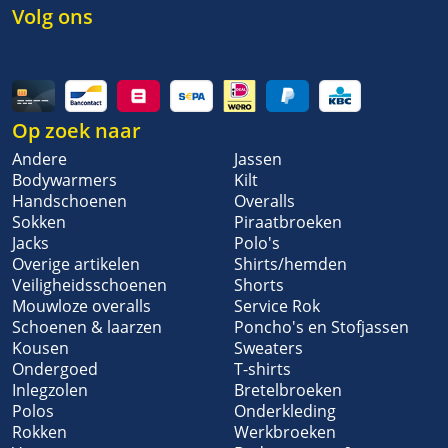
Volg ons
Op zoek naar
Andere
Jassen
Bodywarmers
Kilt
Handschoenen
Overalls
Sokken
Piraatbroeken
Jacks
Polo's
Overige artikelen
Shirts/hemden
Veiligheidsschoenen
Shorts
Mouwloze overalls
Service Rok
Schoenen & laarzen
Poncho's en Stofjassen
Kousen
Sweaters
Ondergoed
T-shirts
Inlegzolen
Bretelbroeken
Polos
Onderkleding
Rokken
Werkbroeken